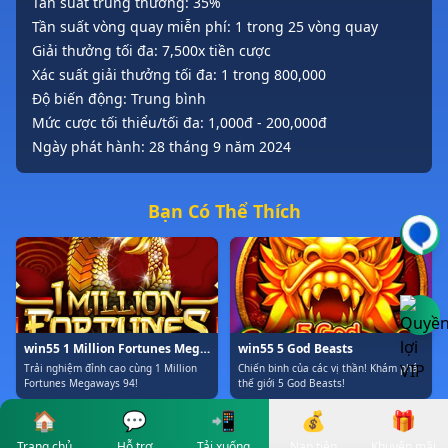
Tần suất trúng thưởng:
35%
Tần suất vòng quay miễn phí:
1 trong 25 vòng quay
Giải thưởng tối đa:
7,500x tiền cược
Xác suất giải thưởng tối đa:
1 trong 800,000
Độ biến động:
Trung bình
Mức cược tối thiểu/tối đa:
1,000đ - 200,000đ
Ngày phát hành:
28 tháng 9 năm 2024
Bạn Có Thể Thích
win55 1 Million Fortunes Megaways 94
win55 5 God Beasts
Trải nghiệm đỉnh cao cùng 1 Million
Chiến binh của các vị thần! Khám phá
Fortunes Megaways 94!
thế giới 5 God Beasts!
🏠
💬
📲
💰
🎁
Trang chủ
Hỗ trợ
Tải xuống
Nạp tiền
Khuyến mãi